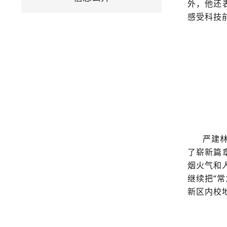
外，他还
感受科技
严建
了崭新篇
烟火气和
继续把“
新区内校