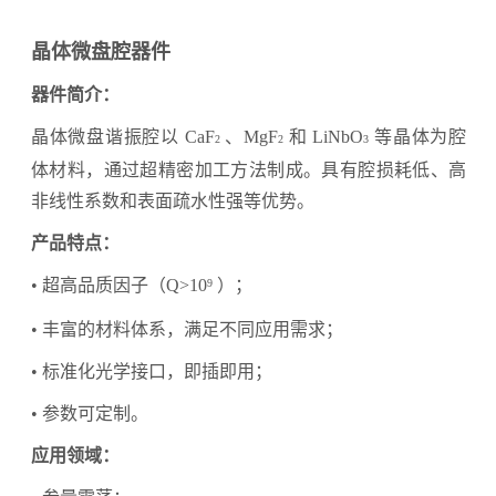
晶体微盘腔器件
器件简介：
晶体微盘谐振腔以 CaF
、MgF
和 LiNbO
等晶体为腔
2
2
3
体材料，通过超精
密加工方法制成。具有腔损耗低、高
非线性系数和表面疏水性强等优势。
产品特点：
• 超高品质因子（Q>10
）；
9
• 丰富的材料体系，满足不同应用需求；
• 标准化光学接口，即插即用；
• 参数可定制。
应用领域：