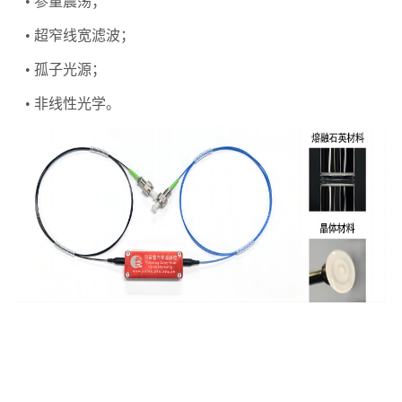
• 参量震荡；
• 超窄线宽滤波；
• 孤子光源；
• 非线性光学。