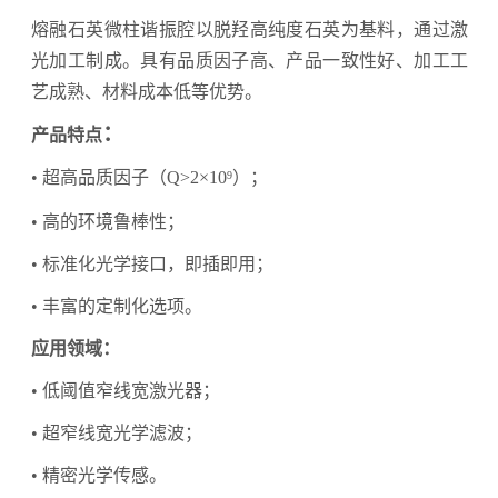
熔融石英微柱谐振腔以脱羟高纯度石英为基料，通过激
光加工制成。具有品质因子高、产品一致性好、加工工
艺成
熟、材料成本低等优势。
：
产品特点
• 超高品质因子（Q>2
×
10
）；
9
• 高的环境鲁棒性；
• 标准化光学接口，即插即用；
• 丰富的定制化选项。
应用领域：
• 低阈值窄线宽激光器；
• 超窄线宽光学滤波；
• 精密光学传感。